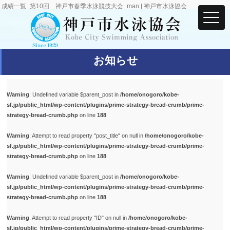
成績一覧_第10回 神戸市春季水泳競技大会_man | 神戸市水泳協会
お知らせ
Warning
: Undefined variable $parent_post in
/home/onogoro/kobe-
sf.jp/public_html/wp-content/plugins/prime-strategy-bread-crumb/prime-
strategy-bread-crumb.php
on line
188
Warning
: Attempt to read property "post_title" on null in
/home/onogoro/kobe-
sf.jp/public_html/wp-content/plugins/prime-strategy-bread-crumb/prime-
strategy-bread-crumb.php
on line
188
Warning
: Undefined variable $parent_post in
/home/onogoro/kobe-
sf.jp/public_html/wp-content/plugins/prime-strategy-bread-crumb/prime-
strategy-bread-crumb.php
on line
188
Warning
: Attempt to read property "ID" on null in
/home/onogoro/kobe-
sf.jp/public_html/wp-content/plugins/prime-strategy-bread-crumb/prime-