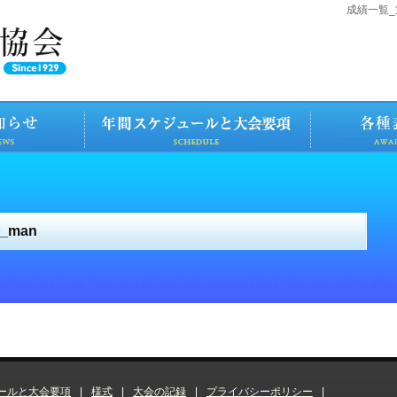
成績一覧_
_man
e8%a6%a7_%e7%ac%ac65%e5%9b%9e%e7%a5%9e%e6%88%b8%e
ールと大会要項
|
様式
|
大会の記録
|
プライバシーポリシー
|