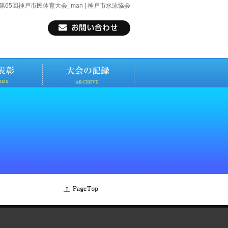
第65回神戸市民体育大会_man | 神戸市水泳協会
5%b8%82%e6%b0%91%e4%bd%93%e8%82%b2%e5%a4%a7%e4%b