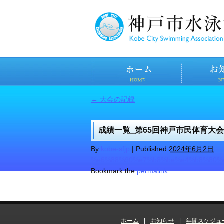
←
大会の記録
成績一覧_第65回神戸市民体育大会
By
kobe-sfjp
|
Published
2024年6月2日
%e6%88%90%e7%b8%be%e4%b8%80%
Bookmark the
permalink
.
ホーム
|
お知らせ
|
年間スケジュ