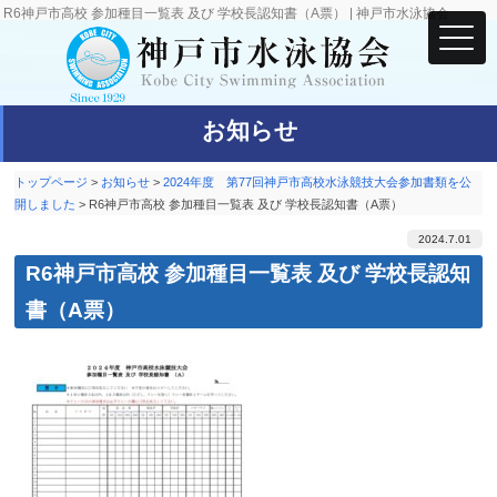
R6神戸市高校 参加種目一覧表 及び 学校長認知書（A票） | 神戸市水泳協会
お知らせ
トップページ
>
お知らせ
>
2024年度 第77回神戸市高校水泳競技大会参加書類を公
開しました
>
R6神戸市高校 参加種目一覧表 及び 学校長認知書（A票）
2024.7.01
R6神戸市高校 参加種目一覧表 及び 学校長認知
書（A票）