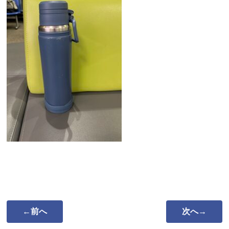
←前へ
次へ→