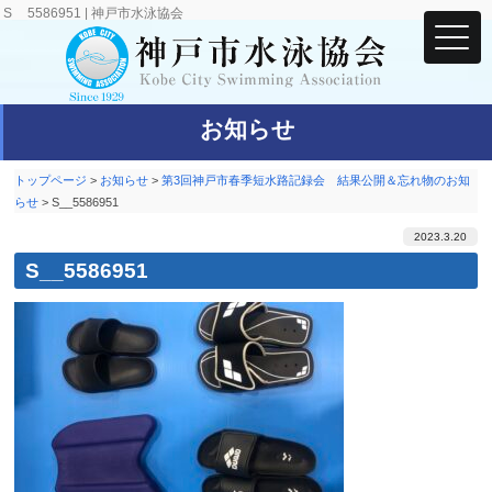
S__5586951 | 神戸市水泳協会
お知らせ
トップページ
>
お知らせ
>
第3回神戸市春季短水路記録会 結果公開＆忘れ物のお知
らせ
>
S__5586951
2023.3.20
S__5586951