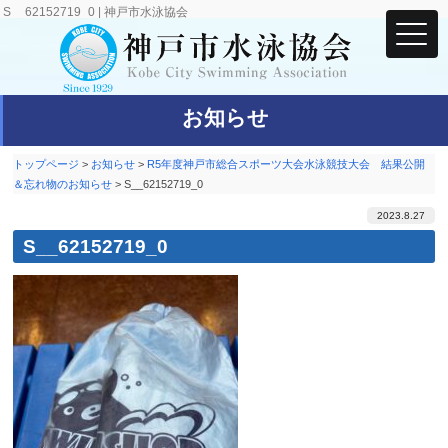
S__62152719_0 | 神戸市水泳協会
お知らせ
トップページ
>
お知らせ
>
R5年度神戸市総合スポーツ大会水泳競技大会 結果公開
＆忘れ物のお知らせ
>
S__62152719_0
2023.8.27
S__62152719_0