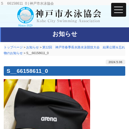
S__66158611_0 | 神戸市水泳協会
お知らせ
トップページ
>
お知らせ
>
第12回 神戸市春季長水路水泳競技大会 結果公開＆忘れ
物のお知らせ
>
S__66158611_0
2024.5.06
S__66158611_0