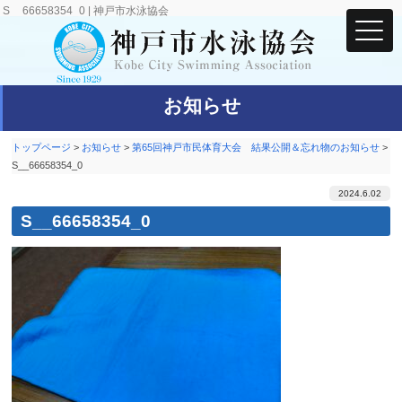
S__66658354_0 | 神戸市水泳協会
お知らせ
トップページ
>
お知らせ
>
第65回神戸市民体育大会 結果公開＆忘れ物のお知らせ
>
S__66658354_0
2024.6.02
S__66658354_0