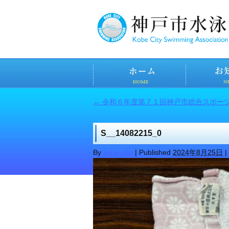
←
令和６年度第７１回神戸市総合スポー
S__14082215_0
By
kobe-sfjp
|
Published
2024年8月25日
|