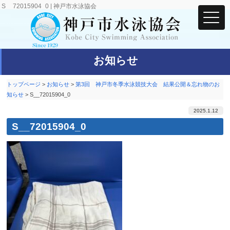
S__72015904_0 | 神戸市水泳協会
お知らせ
トップページ
>
お知らせ
>
第3回 神戸市冬季水泳競技大会 結果公開＆忘れ物のお
知らせ
>
S__72015904_0
2025.1.12
S__72015904_0