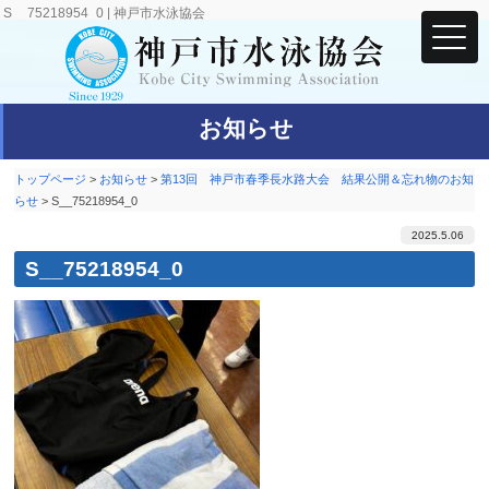
S__75218954_0 | 神戸市水泳協会
お知らせ
トップページ
>
お知らせ
>
第13回 神戸市春季長水路大会 結果公開＆忘れ物のお知
らせ
>
S__75218954_0
2025.5.06
S__75218954_0