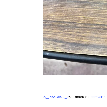
S__75218971_0
Bookmark the
permalink
.