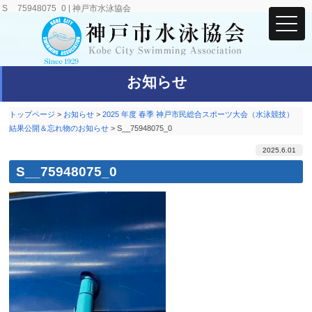
S__75948075_0 | 神戸市水泳協会
お知らせ
トップページ
>
お知らせ
>
2025 年度 春季 神戸市民総合スポーツ大会（水泳競技）
結果公開＆忘れ物のお知らせ
>
S__75948075_0
2025.6.01
S__75948075_0